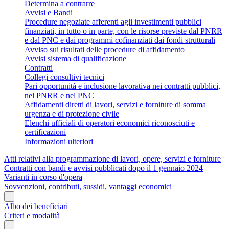
Determina a contrarre
Avvisi e Bandi
Procedure negoziate afferenti agli investimenti pubblici
finanziati, in tutto o in parte, con le risorse previste dal PNRR
e dal PNC e dai programmi cofinanziati dai fondi strutturali
Avviso sui risultati delle procedure di affidamento
Avvisi sistema di qualificazione
Contratti
Collegi consultivi tecnici
Pari opportunità e inclusione lavorativa nei contratti pubblici,
nel PNRR e nel PNC
Affidamenti diretti di lavori, servizi e forniture di somma
urgenza e di protezione civile
Elenchi ufficiali di operatori economici riconosciuti e
certificazioni
Informazioni ulteriori
Atti relativi alla programmazione di lavori, opere, servizi e forniture
Contratti con bandi e avvisi pubblicati dopo il 1 gennaio 2024
Varianti in corso d'opera
Sovvenzioni, contributi, sussidi, vantaggi economici
Albo dei beneficiari
Criteri e modalità