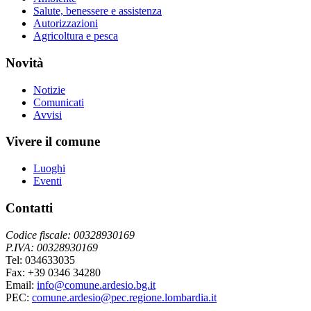
Salute, benessere e assistenza
Autorizzazioni
Agricoltura e pesca
Novità
Notizie
Comunicati
Avvisi
Vivere il comune
Luoghi
Eventi
Contatti
Codice fiscale: 00328930169
P.IVA: 00328930169
Tel: 034633035
Fax: +39 0346 34280
Email:
info@comune.ardesio.bg.it
PEC:
comune.ardesio@pec.regione.lombardia.it