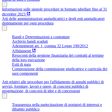
Informazioni sulle singole procedure in formato tabellare fino al 31
dicembre 2023
Atti delle amministrazioni aggiudicatrici e degli enti aggiudicatori
distintamente per ogni procedura
Bandi e Determinazioni a contrattare
Archivio bandi scaduti
Adempimenti art. 1, comma 32 Legge 190/2012
Affidamenti
Resoconti della gestione finanziaria dei contratti al termine
della loro esecuzione
Esiti di gara
Composizione della commissione giudicatrice e curricula dei
suoi componenti
Atti relativi alle procedure per l'affidamento di appalti pubblici di
servizi, forniture, lavori e opere, di concorsi pubblici di
progettazione, di concorsi di idee e di concessioni
Trasparenza nella partecipazione di portatori di interessi e
dibattito pubblico