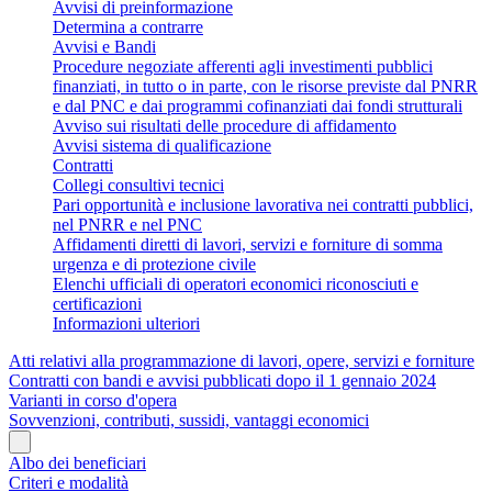
Avvisi di preinformazione
Determina a contrarre
Avvisi e Bandi
Procedure negoziate afferenti agli investimenti pubblici
finanziati, in tutto o in parte, con le risorse previste dal PNRR
e dal PNC e dai programmi cofinanziati dai fondi strutturali
Avviso sui risultati delle procedure di affidamento
Avvisi sistema di qualificazione
Contratti
Collegi consultivi tecnici
Pari opportunità e inclusione lavorativa nei contratti pubblici,
nel PNRR e nel PNC
Affidamenti diretti di lavori, servizi e forniture di somma
urgenza e di protezione civile
Elenchi ufficiali di operatori economici riconosciuti e
certificazioni
Informazioni ulteriori
Atti relativi alla programmazione di lavori, opere, servizi e forniture
Contratti con bandi e avvisi pubblicati dopo il 1 gennaio 2024
Varianti in corso d'opera
Sovvenzioni, contributi, sussidi, vantaggi economici
Albo dei beneficiari
Criteri e modalità