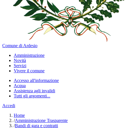
Comune di Ardesio
Amministrazione
Novità
Servizi
Vivere il comune
Accesso all'informazione
Acqua
Assistenza agli invalidi
Tutti gli argomenti...
Accedi
Home
/
Amministrazione Trasparente
/
Bandi di gara e contratti