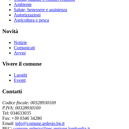
Ambiente
Salute, benessere e assistenza
Autorizzazioni
Agricoltura e pesca
Novità
Notizie
Comunicati
Avvisi
Vivere il comune
Luoghi
Eventi
Contatti
Codice fiscale: 00328930169
P.IVA: 00328930169
Tel: 034633035
Fax: +39 0346 34280
Email:
info@comune.ardesio.bg.it
PEC:
comune.ardesio@pec.regione.lombardia.it