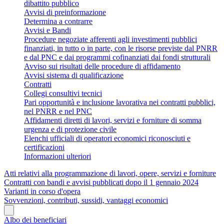
dibattito pubblico
Avvisi di preinformazione
Determina a contrarre
Avvisi e Bandi
Procedure negoziate afferenti agli investimenti pubblici
finanziati, in tutto o in parte, con le risorse previste dal PNRR
e dal PNC e dai programmi cofinanziati dai fondi strutturali
Avviso sui risultati delle procedure di affidamento
Avvisi sistema di qualificazione
Contratti
Collegi consultivi tecnici
Pari opportunità e inclusione lavorativa nei contratti pubblici,
nel PNRR e nel PNC
Affidamenti diretti di lavori, servizi e forniture di somma
urgenza e di protezione civile
Elenchi ufficiali di operatori economici riconosciuti e
certificazioni
Informazioni ulteriori
Atti relativi alla programmazione di lavori, opere, servizi e forniture
Contratti con bandi e avvisi pubblicati dopo il 1 gennaio 2024
Varianti in corso d'opera
Sovvenzioni, contributi, sussidi, vantaggi economici
Albo dei beneficiari