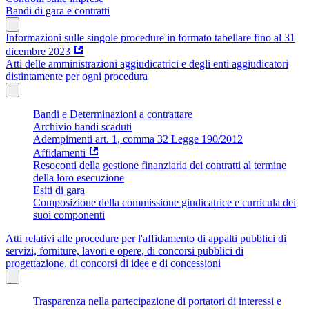
Bandi di gara e contratti
Informazioni sulle singole procedure in formato tabellare fino al 31
dicembre 2023
Atti delle amministrazioni aggiudicatrici e degli enti aggiudicatori
distintamente per ogni procedura
Bandi e Determinazioni a contrattare
Archivio bandi scaduti
Adempimenti art. 1, comma 32 Legge 190/2012
Affidamenti
Resoconti della gestione finanziaria dei contratti al termine
della loro esecuzione
Esiti di gara
Composizione della commissione giudicatrice e curricula dei
suoi componenti
Atti relativi alle procedure per l'affidamento di appalti pubblici di
servizi, forniture, lavori e opere, di concorsi pubblici di
progettazione, di concorsi di idee e di concessioni
Trasparenza nella partecipazione di portatori di interessi e