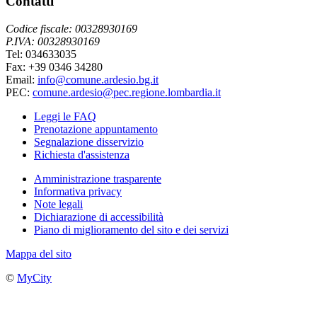
Contatti
Codice fiscale: 00328930169
P.IVA: 00328930169
Tel: 034633035
Fax: +39 0346 34280
Email:
info@comune.ardesio.bg.it
PEC:
comune.ardesio@pec.regione.lombardia.it
Leggi le FAQ
Prenotazione appuntamento
Segnalazione disservizio
Richiesta d'assistenza
Amministrazione trasparente
Informativa privacy
Note legali
Dichiarazione di accessibilità
Piano di miglioramento del sito e dei servizi
Mappa del sito
©
MyCity