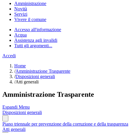
Amministrazione
Novità
Servizi
Vivere il comune
Accesso all'informazione
Acqua
Assistenza agli invalidi
Tutti gli argomenti...
Accedi
Home
/
Amministrazione Trasparente
/
Disposizioni generali
/
Atti generali
Amministrazione Trasparente
Espandi Menu
Disposizioni generali
Piano triennale per prevenzione della corruzione e della trasparenza
Atti generali