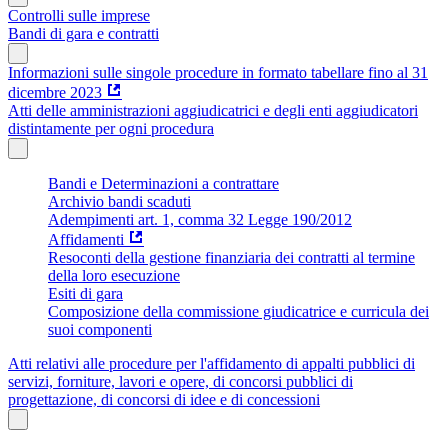
Controlli sulle imprese
Bandi di gara e contratti
Informazioni sulle singole procedure in formato tabellare fino al 31
dicembre 2023
Atti delle amministrazioni aggiudicatrici e degli enti aggiudicatori
distintamente per ogni procedura
Bandi e Determinazioni a contrattare
Archivio bandi scaduti
Adempimenti art. 1, comma 32 Legge 190/2012
Affidamenti
Resoconti della gestione finanziaria dei contratti al termine
della loro esecuzione
Esiti di gara
Composizione della commissione giudicatrice e curricula dei
suoi componenti
Atti relativi alle procedure per l'affidamento di appalti pubblici di
servizi, forniture, lavori e opere, di concorsi pubblici di
progettazione, di concorsi di idee e di concessioni