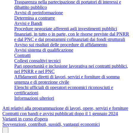
Trasparenza nella partecipazione di portatori di interessi e
dibattito pubblico
Avvisi di preinformazione
Determina a contrarre
Avvisi e Bandi
Procedure negoziate afferenti agli investimenti pubblici
finanziati, in tutto o in parte, con le risorse previste dal PNRR
e dal PNC e dai programmi cofinanziati dai fondi strutturali
Avviso sui risultati delle procedure di affidamento
Avvisi sistema di qualificazione
Contratti
Collegi consultivi tecnici
Pari opportunità e inclusione lavorativa nei contratti pubblici,
nel PNRR e nel PNC
Affidamenti diretti di lavori, servizi e forniture di somma
urgenza e di protezione civile
Elenchi ufficiali di operatori economici riconosciuti e
certificazioni
Informazioni ulteriori
Atti relativi alla programmazione di lavori, opere, servizi e forniture
Contratti con bandi e avvisi pubblicati dopo il 1 gennaio 2024
Varianti in corso d'opera
Sovvenzioni, contributi, sussidi, vantaggi economici