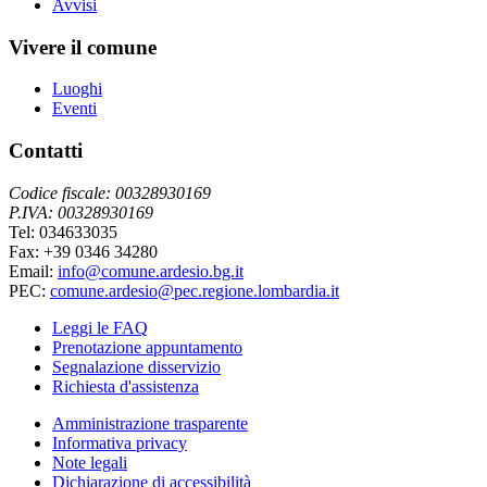
Avvisi
Vivere il comune
Luoghi
Eventi
Contatti
Codice fiscale: 00328930169
P.IVA: 00328930169
Tel: 034633035
Fax: +39 0346 34280
Email:
info@comune.ardesio.bg.it
PEC:
comune.ardesio@pec.regione.lombardia.it
Leggi le FAQ
Prenotazione appuntamento
Segnalazione disservizio
Richiesta d'assistenza
Amministrazione trasparente
Informativa privacy
Note legali
Dichiarazione di accessibilità