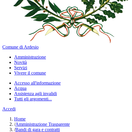
Comune di Ardesio
Amministrazione
Novità
Servizi
Vivere il comune
Accesso all'informazione
Acqua
Assistenza agli invalidi
Tutti gli argomenti...
Accedi
Home
/
Amministrazione Trasparente
/
Bandi di gara e contratti