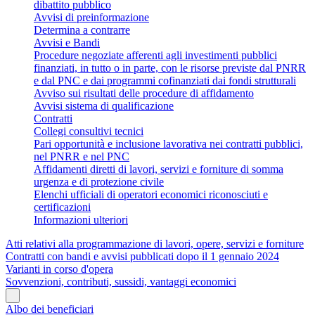
dibattito pubblico
Avvisi di preinformazione
Determina a contrarre
Avvisi e Bandi
Procedure negoziate afferenti agli investimenti pubblici
finanziati, in tutto o in parte, con le risorse previste dal PNRR
e dal PNC e dai programmi cofinanziati dai fondi strutturali
Avviso sui risultati delle procedure di affidamento
Avvisi sistema di qualificazione
Contratti
Collegi consultivi tecnici
Pari opportunità e inclusione lavorativa nei contratti pubblici,
nel PNRR e nel PNC
Affidamenti diretti di lavori, servizi e forniture di somma
urgenza e di protezione civile
Elenchi ufficiali di operatori economici riconosciuti e
certificazioni
Informazioni ulteriori
Atti relativi alla programmazione di lavori, opere, servizi e forniture
Contratti con bandi e avvisi pubblicati dopo il 1 gennaio 2024
Varianti in corso d'opera
Sovvenzioni, contributi, sussidi, vantaggi economici
Albo dei beneficiari