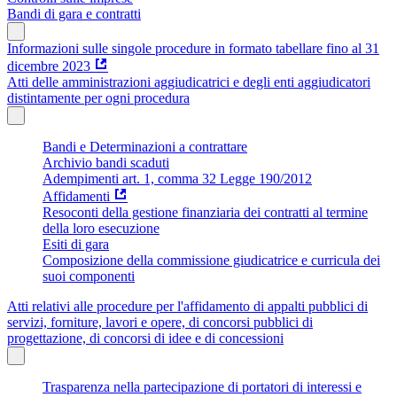
Bandi di gara e contratti
Informazioni sulle singole procedure in formato tabellare fino al 31
dicembre 2023
Atti delle amministrazioni aggiudicatrici e degli enti aggiudicatori
distintamente per ogni procedura
Bandi e Determinazioni a contrattare
Archivio bandi scaduti
Adempimenti art. 1, comma 32 Legge 190/2012
Affidamenti
Resoconti della gestione finanziaria dei contratti al termine
della loro esecuzione
Esiti di gara
Composizione della commissione giudicatrice e curricula dei
suoi componenti
Atti relativi alle procedure per l'affidamento di appalti pubblici di
servizi, forniture, lavori e opere, di concorsi pubblici di
progettazione, di concorsi di idee e di concessioni
Trasparenza nella partecipazione di portatori di interessi e