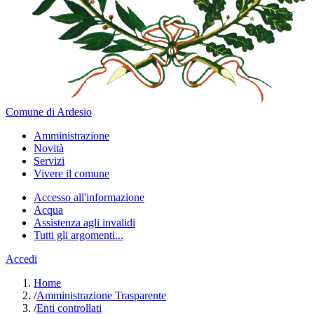
Comune di Ardesio
Amministrazione
Novità
Servizi
Vivere il comune
Accesso all'informazione
Acqua
Assistenza agli invalidi
Tutti gli argomenti...
Accedi
Home
/
Amministrazione Trasparente
/
Enti controllati