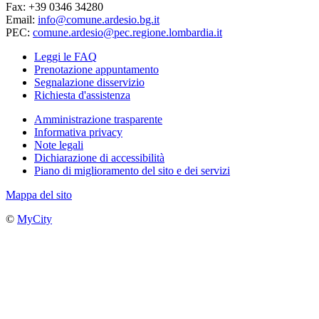
Fax: +39 0346 34280
Email:
info@comune.ardesio.bg.it
PEC:
comune.ardesio@pec.regione.lombardia.it
Leggi le FAQ
Prenotazione appuntamento
Segnalazione disservizio
Richiesta d'assistenza
Amministrazione trasparente
Informativa privacy
Note legali
Dichiarazione di accessibilità
Piano di miglioramento del sito e dei servizi
Mappa del sito
©
MyCity