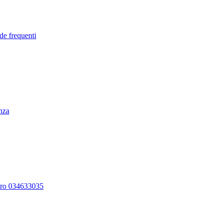
de frequenti
enza
ero 034633035