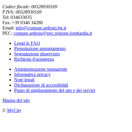
Codice fiscale: 00328930169
P.IVA: 00328930169
Tel: 034633035
Fax: +39 0346 34280
Email:
info@comune.ardesio.bg.it
PEC:
comune.ardesio@pec.regione.lombardia.it
Leggi le FAQ
Prenotazione appuntamento
Segnalazione disservizio
Richiesta d'assistenza
Amministrazione trasparente
Informativa privacy
Note legali
Dichiarazione di accessibilità
Piano di miglioramento del sito e dei servizi
Mappa del sito
©
MyCity