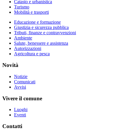
Catasto e urbanistica
Turismo
Mobilità e trasporti
Educazione e formazione
Giustizia e sicurezza pubblica
Tributi, finanze e contravvenzioni
Ambiente
Salute, benessere e assistenza
Autorizzazioni
Agricoltura e pesca
Novità
Notizie
Comunicati
Avvisi
Vivere il comune
Luoghi
Eventi
Contatti