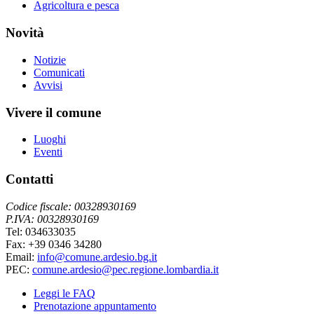
Agricoltura e pesca
Novità
Notizie
Comunicati
Avvisi
Vivere il comune
Luoghi
Eventi
Contatti
Codice fiscale: 00328930169
P.IVA: 00328930169
Tel: 034633035
Fax: +39 0346 34280
Email:
info@comune.ardesio.bg.it
PEC:
comune.ardesio@pec.regione.lombardia.it
Leggi le FAQ
Prenotazione appuntamento