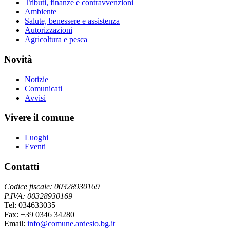
Tributi, finanze e contravvenzioni
Ambiente
Salute, benessere e assistenza
Autorizzazioni
Agricoltura e pesca
Novità
Notizie
Comunicati
Avvisi
Vivere il comune
Luoghi
Eventi
Contatti
Codice fiscale: 00328930169
P.IVA: 00328930169
Tel: 034633035
Fax: +39 0346 34280
Email:
info@comune.ardesio.bg.it