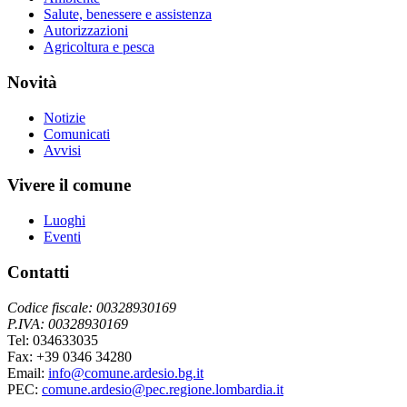
Salute, benessere e assistenza
Autorizzazioni
Agricoltura e pesca
Novità
Notizie
Comunicati
Avvisi
Vivere il comune
Luoghi
Eventi
Contatti
Codice fiscale: 00328930169
P.IVA: 00328930169
Tel: 034633035
Fax: +39 0346 34280
Email:
info@comune.ardesio.bg.it
PEC:
comune.ardesio@pec.regione.lombardia.it