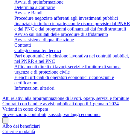
Avvisi di preinformazione
Determina a contrarre
Avvisi e Bandi
Procedure negoziate afferenti agli investimenti pubblici
finanziati, in tutto o in parte, con le risorse previste dal PNRR
e dal PNC e dai programmi cofinanziati dai fondi strutturali
Avviso sui risultati delle procedure di affidamento
Avvisi sistema di qualificazione
Contratti
Collegi consultivi tecnici
Pari opportunità e inclusione lavorativa nei contratti pubblici,
nel PNRR e nel PNC
Affidamenti diretti di lavori, servizi e forniture di somma
urgenza e di protezione civile
Elenchi ufficiali di operatori economici riconosciuti e
certificazioni
Informazioni ulteriori
Atti relativi alla programmazione di lavori, opere, servizi e forniture
Contratti con bandi e avvisi pubblicati dopo il 1 gennaio 2024
Varianti in corso d'opera
Sovvenzioni, contributi, sussidi, vantaggi economici
Albo dei beneficiari
Criteri e modalità