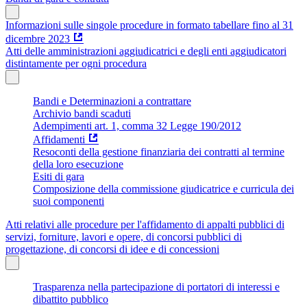
Informazioni sulle singole procedure in formato tabellare fino al 31
dicembre 2023
Atti delle amministrazioni aggiudicatrici e degli enti aggiudicatori
distintamente per ogni procedura
Bandi e Determinazioni a contrattare
Archivio bandi scaduti
Adempimenti art. 1, comma 32 Legge 190/2012
Affidamenti
Resoconti della gestione finanziaria dei contratti al termine
della loro esecuzione
Esiti di gara
Composizione della commissione giudicatrice e curricula dei
suoi componenti
Atti relativi alle procedure per l'affidamento di appalti pubblici di
servizi, forniture, lavori e opere, di concorsi pubblici di
progettazione, di concorsi di idee e di concessioni
Trasparenza nella partecipazione di portatori di interessi e
dibattito pubblico