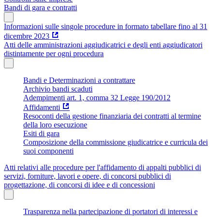
Bandi di gara e contratti
Informazioni sulle singole procedure in formato tabellare fino al 31
dicembre 2023
Atti delle amministrazioni aggiudicatrici e degli enti aggiudicatori
distintamente per ogni procedura
Bandi e Determinazioni a contrattare
Archivio bandi scaduti
Adempimenti art. 1, comma 32 Legge 190/2012
Affidamenti
Resoconti della gestione finanziaria dei contratti al termine
della loro esecuzione
Esiti di gara
Composizione della commissione giudicatrice e curricula dei
suoi componenti
Atti relativi alle procedure per l'affidamento di appalti pubblici di
servizi, forniture, lavori e opere, di concorsi pubblici di
progettazione, di concorsi di idee e di concessioni
Trasparenza nella partecipazione di portatori di interessi e