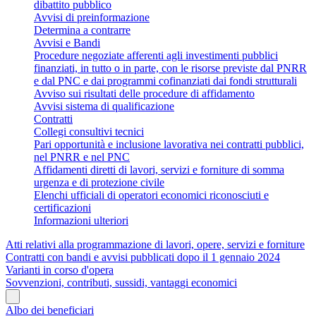
dibattito pubblico
Avvisi di preinformazione
Determina a contrarre
Avvisi e Bandi
Procedure negoziate afferenti agli investimenti pubblici
finanziati, in tutto o in parte, con le risorse previste dal PNRR
e dal PNC e dai programmi cofinanziati dai fondi strutturali
Avviso sui risultati delle procedure di affidamento
Avvisi sistema di qualificazione
Contratti
Collegi consultivi tecnici
Pari opportunità e inclusione lavorativa nei contratti pubblici,
nel PNRR e nel PNC
Affidamenti diretti di lavori, servizi e forniture di somma
urgenza e di protezione civile
Elenchi ufficiali di operatori economici riconosciuti e
certificazioni
Informazioni ulteriori
Atti relativi alla programmazione di lavori, opere, servizi e forniture
Contratti con bandi e avvisi pubblicati dopo il 1 gennaio 2024
Varianti in corso d'opera
Sovvenzioni, contributi, sussidi, vantaggi economici
Albo dei beneficiari