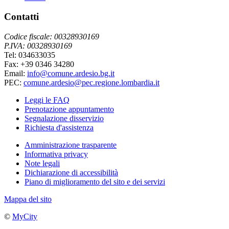
Contatti
Codice fiscale: 00328930169
P.IVA: 00328930169
Tel: 034633035
Fax: +39 0346 34280
Email:
info@comune.ardesio.bg.it
PEC:
comune.ardesio@pec.regione.lombardia.it
Leggi le FAQ
Prenotazione appuntamento
Segnalazione disservizio
Richiesta d'assistenza
Amministrazione trasparente
Informativa privacy
Note legali
Dichiarazione di accessibilità
Piano di miglioramento del sito e dei servizi
Mappa del sito
©
MyCity