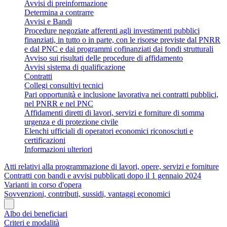
Avvisi di preinformazione
Determina a contrarre
Avvisi e Bandi
Procedure negoziate afferenti agli investimenti pubblici
finanziati, in tutto o in parte, con le risorse previste dal PNRR
e dal PNC e dai programmi cofinanziati dai fondi strutturali
Avviso sui risultati delle procedure di affidamento
Avvisi sistema di qualificazione
Contratti
Collegi consultivi tecnici
Pari opportunità e inclusione lavorativa nei contratti pubblici,
nel PNRR e nel PNC
Affidamenti diretti di lavori, servizi e forniture di somma
urgenza e di protezione civile
Elenchi ufficiali di operatori economici riconosciuti e
certificazioni
Informazioni ulteriori
Atti relativi alla programmazione di lavori, opere, servizi e forniture
Contratti con bandi e avvisi pubblicati dopo il 1 gennaio 2024
Varianti in corso d'opera
Sovvenzioni, contributi, sussidi, vantaggi economici
Albo dei beneficiari
Criteri e modalità