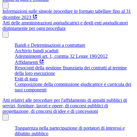
Informazioni sulle singole procedure in formato tabellare fino al 31
dicembre 2023
Atti delle amministrazioni aggiudicatrici e degli enti aggiudicatori
distintamente per ogni procedura
Bandi e Determinazioni a contrattare
Archivio bandi scaduti
Adempimenti art. 1, comma 32 Legge 190/2012
Affidamenti
Resoconti della gestione finanziaria dei contratti al termine
della loro esecuzione
Esiti di gara
Composizione della commissione giudicatrice e curricula dei
suoi componenti
Atti relativi alle procedure per l'affidamento di appalti pubblici di
servizi, forniture, lavori e opere, di concorsi pubblici di
progettazione, di concorsi di idee e di concessioni
Trasparenza nella partecipazione di portatori di interessi e
dibattito pubblico