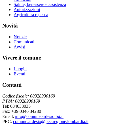
Salute, benessere e assistenza
Autorizzazioni
Agricoltura e pesca
Novità
Notizie
Comunicati
Avvisi
Vivere il comune
Luoghi
Eventi
Contatti
Codice fiscale: 00328930169
P.IVA: 00328930169
Tel: 034633035
Fax: +39 0346 34280
Email:
info@comune.ardesio.bg.it
PEC:
comune.ardesio@pec.regione.lombardia.it