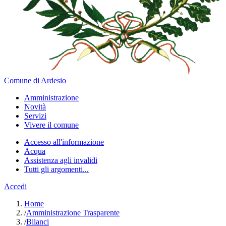
Comune di Ardesio
Amministrazione
Novità
Servizi
Vivere il comune
Accesso all'informazione
Acqua
Assistenza agli invalidi
Tutti gli argomenti...
Accedi
Home
/
Amministrazione Trasparente
/
Bilanci