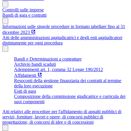
Controlli sulle imprese
Bandi di gara e contratti
Informazioni sulle singole procedure in formato tabellare fino al 31
dicembre 2023
Atti delle amministrazioni aggiudicatrici e degli enti aggiudicatori
distintamente per ogni procedura
Bandi e Determinazioni a contrattare
Archivio bandi scaduti
Adempimenti art. 1, comma 32 Legge 190/2012
Affidamenti
Resoconti della gestione finanziaria dei contratti al termine
della loro esecuzione
Esiti di gara
Composizione della commissione giudicatrice e curricula dei
suoi componenti
Atti relativi alle procedure per l'affidamento di appalti pubblici di
servizi, forniture, lavori e opere, di concorsi pubblici di
progettazione, di concorsi di idee e di concessioni