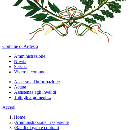
Comune di Ardesio
Amministrazione
Novità
Servizi
Vivere il comune
Accesso all'informazione
Acqua
Assistenza agli invalidi
Tutti gli argomenti...
Accedi
Home
/
Amministrazione Trasparente
/
Bandi di gara e contratti