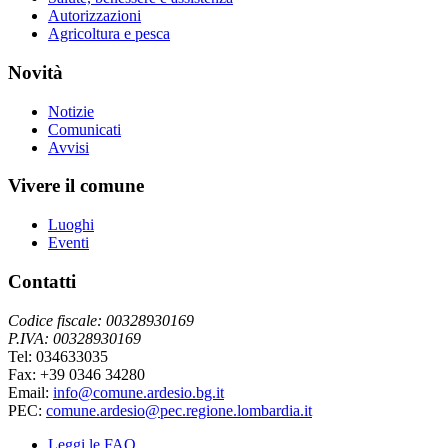
Autorizzazioni
Agricoltura e pesca
Novità
Notizie
Comunicati
Avvisi
Vivere il comune
Luoghi
Eventi
Contatti
Codice fiscale: 00328930169
P.IVA: 00328930169
Tel: 034633035
Fax: +39 0346 34280
Email:
info@comune.ardesio.bg.it
PEC:
comune.ardesio@pec.regione.lombardia.it
Leggi le FAQ