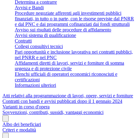
Determina a contrarre
Avvisi e Bandi
Procedure negoziate afferenti agli investimenti pubblici
finanziati, in tutto o in parte, con le risorse previste dal PNRR
e dal PNC e dai programmi cofinanziati dai fondi strutturali
Avviso sui risultati delle procedure di affidamento
Avvisi sistema di qualificazione
Contratti
Collegi consultivi tecnici
Pari opportunità e inclusione lavorativa nei contratti pubblici,
nel PNRR e nel PNC
Affidamenti diretti di lavori, servizi e forniture di somma
urgenza e di protezione civile
Elenchi ufficiali di operatori economici riconosciuti e
certificazioni
Informazioni ulteriori
Atti relativi alla programmazione di lavori, opere, servizi e forniture
Contratti con bandi e avvisi pubblicati dopo il 1 gennaio 2024
Varianti in corso d'opera
Sovvenzioni, contributi, sussidi, vantaggi economici
Albo dei beneficiari
Criteri e modalità