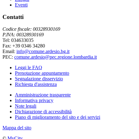
Eventi
Contatti
Codice fiscale: 00328930169
P.IVA: 00328930169
Tel: 034633035
Fax: +39 0346 34280
Email:
info@comune.ardesio.bg.it
PEC:
comune.ardesio@pec.regione.lombardia.it
Leggi le FAQ
Prenotazione appuntamento
Segnalazione disservizio
Richiesta d'assistenza
Amministrazione trasparente
Informativa privacy
Note legali
Dichiarazione di accessibilità
Piano di miglioramento del sito e dei servizi
Mappa del sito
©
MyCity