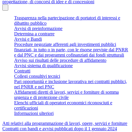
progettazione, di concorsi di idee e di concessioni
Trasparenza nella partecipazione di portatori di interessi e
dibattito pubblico
Avvisi di preinformazione
Determina a contrarre
Avvisi e Bandi
Procedure negoziate afferenti agli investimenti pubblici
finanziati, in tutto o in parte, con le risorse previste dal PNRR
e dal PNC e dai programmi cofinanziati dai fondi strutturali
Avviso sui risultati delle procedure di affidamento
Avvisi sistema di qualificazione
Contratti
Collegi consultivi tecnici
Pari opportunità e inclusione lavorativa nei contratti pubblici,
nel PNRR e nel PNC
Affidamenti diretti di lavori, servizi e forniture di somma
urgenza e di protezione civile
Elenchi ufficiali di operatori economici riconosciuti e
certificazioni
Informazioni ulteriori
Atti relativi alla programmazione di lavori, opere, servizi e forniture
Contratti con bandi e avvisi pubblicati dopo il 1 gennaio 2024