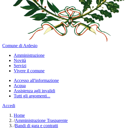
Comune di Ardesio
Amministrazione
Novità
Servizi
Vivere il comune
Accesso all'informazione
Acqua
Assistenza agli invalidi
Tutti gli argomenti...
Accedi
Home
/
Amministrazione Trasparente
/
Bandi di gara e contratti