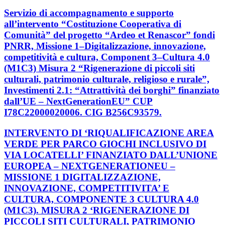
Servizio di accompagnamento e supporto
all’intervento “Costituzione Cooperativa di
Comunità” del progetto “Ardeo et Renascor” fondi
PNRR, Missione 1–Digitalizzazione, innovazione,
competitività e cultura, Component 3–Cultura 4.0
(M1C3) Misura 2 “Rigenerazione di piccoli siti
culturali, patrimonio culturale, religioso e rurale”,
Investimenti 2.1: “Attrattività dei borghi” finanziato
dall’UE – NextGenerationEU” CUP
I78C22000020006. CIG B256C93579.
INTERVENTO DI ‘RIQUALIFICAZIONE AREA
VERDE PER PARCO GIOCHI INCLUSIVO DI
VIA LOCATELLI’ FINANZIATO DALL’UNIONE
EUROPEA – NEXTGENERATIONEU –
MISSIONE 1 DIGITALIZZAZIONE,
INNOVAZIONE, COMPETITIVITA’ E
CULTURA, COMPONENTE 3 CULTURA 4.0
(M1C3). MISURA 2 ‘RIGENERAZIONE DI
PICCOLI SITI CULTURALI, PATRIMONIO