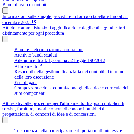
Bandi di gara e contratti
Informazioni sulle singole procedure in formato tabellare fino al 31
dicembre 2023
Atti delle amministrazioni aggiudicatrici e degli enti aggiudicatori
distintamente per ogni procedura
Bandi e Determinazioni a contrattare
Archivio bandi scaduti
Adempimenti art. 1, comma 32 Legge 190/2012
Affidamenti
Resoconti della gestione finanziaria dei contratti al termine
della loro esecuzione
Esiti di gara
Composizione della commissione giudicatrice e curricula dei
suoi componenti
Atti relativi alle procedure per l'affidamento di appalti pubblici di
servizi, forniture, lavori e opere, di concorsi pubblici di
progettazione, di concorsi di idee e di concessioni
Trasparenza nella partecipazione di portatori di interessi e