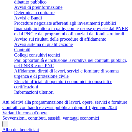
dibattito pubblico
Avvisi di preinformazione
Determina a contrarre
Avvisi e Bandi
Procedure negoziate afferenti agli investimenti pubblici
finanziati, in tutto o in parte, con le risorse previste dal PNRR
e dal PNC e dai programmi cofinanziati dai fondi strutturali
Avviso sui risultati delle procedure di affidamento
Avvisi sistema di qualificazione
Contratti
Collegi consultivi tecnici
Pari opportunità e inclusione lavorativa nei contratti pubblici,
nel PNRR e nel PNC
Affidamenti diretti di lavori, servizi e forniture di somma
urgenza e di protezione civile
Elenchi ufficiali di operatori economici riconosciuti e
certificazioni
Informazioni ulteriori
Atti relativi alla programmazione di lavori, opere, servizi e forniture
Contratti con bandi e avvisi pubblicati dopo il 1 gennaio 2024
Varianti in corso d'opera
Sovvenzioni, contributi, sussidi, vantaggi economici
Albo dei beneficiari