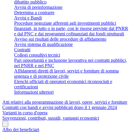
dibattito pubblico
Avvisi di preinformazione
Determina a contrarre
Avvisi e Bandi
Procedure negoziate afferenti agli investimenti pubblici
finanziati, in tutto o in parte, con le risorse previste dal PNRR
e dal PNC e dai programmi cofinanziati dai fondi strutturali
Avviso sui risultati delle procedure di affidamento
Avvisi sistema di qualificazione
Contratti
Collegi consultivi tecnici
Pari opportunità e inclusione lavorativa nei contratti pubblici,
nel PNRR e nel PNC
Affidamenti diretti di lavori, servizi e forniture di somma
urgenza e di protezione civile
Elenchi ufficiali di operatori economici riconosciuti e
certificazioni
Informazioni ulteriori
Atti relativi alla programmazione di lavori, opere, servizi e forniture
Contratti con bandi e avvisi pubblicati dopo il 1 gennaio 2024
Varianti in corso d'opera
Sovvenzioni, contributi, sussidi, vantaggi economici
Albo dei beneficiari