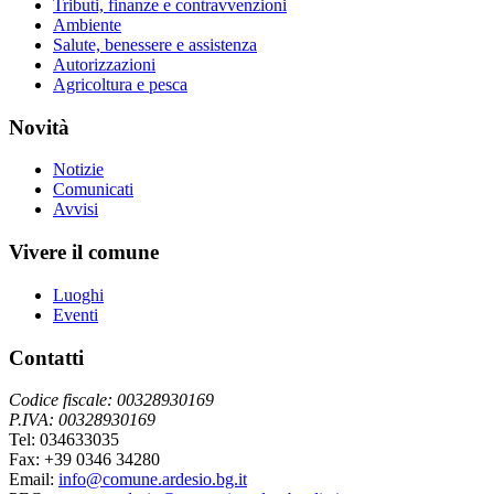
Tributi, finanze e contravvenzioni
Ambiente
Salute, benessere e assistenza
Autorizzazioni
Agricoltura e pesca
Novità
Notizie
Comunicati
Avvisi
Vivere il comune
Luoghi
Eventi
Contatti
Codice fiscale: 00328930169
P.IVA: 00328930169
Tel: 034633035
Fax: +39 0346 34280
Email:
info@comune.ardesio.bg.it