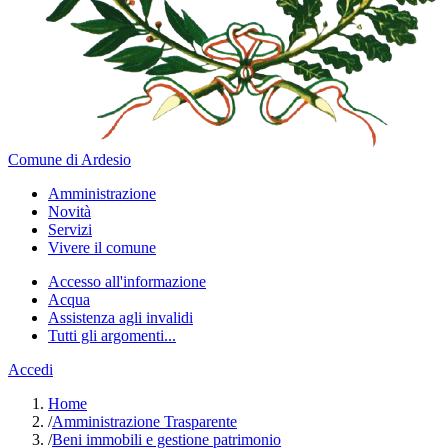
Comune di Ardesio
Amministrazione
Novità
Servizi
Vivere il comune
Accesso all'informazione
Acqua
Assistenza agli invalidi
Tutti gli argomenti...
Accedi
Home
/
Amministrazione Trasparente
/
Beni immobili e gestione patrimonio