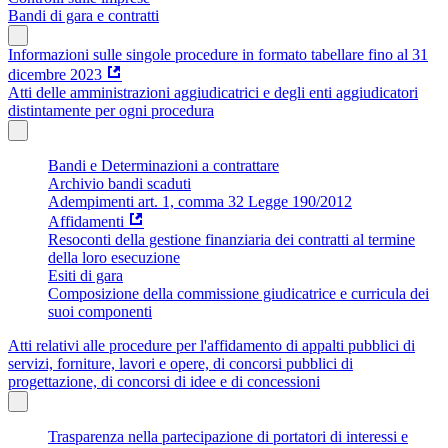
Bandi di gara e contratti
Informazioni sulle singole procedure in formato tabellare fino al 31
dicembre 2023
Atti delle amministrazioni aggiudicatrici e degli enti aggiudicatori
distintamente per ogni procedura
Bandi e Determinazioni a contrattare
Archivio bandi scaduti
Adempimenti art. 1, comma 32 Legge 190/2012
Affidamenti
Resoconti della gestione finanziaria dei contratti al termine
della loro esecuzione
Esiti di gara
Composizione della commissione giudicatrice e curricula dei
suoi componenti
Atti relativi alle procedure per l'affidamento di appalti pubblici di
servizi, forniture, lavori e opere, di concorsi pubblici di
progettazione, di concorsi di idee e di concessioni
Trasparenza nella partecipazione di portatori di interessi e