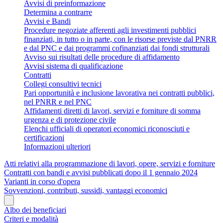
Avvisi di preinformazione
Determina a contrarre
Avvisi e Bandi
Procedure negoziate afferenti agli investimenti pubblici
finanziati, in tutto o in parte, con le risorse previste dal PNRR
e dal PNC e dai programmi cofinanziati dai fondi strutturali
Avviso sui risultati delle procedure di affidamento
Avvisi sistema di qualificazione
Contratti
Collegi consultivi tecnici
Pari opportunità e inclusione lavorativa nei contratti pubblici,
nel PNRR e nel PNC
Affidamenti diretti di lavori, servizi e forniture di somma
urgenza e di protezione civile
Elenchi ufficiali di operatori economici riconosciuti e
certificazioni
Informazioni ulteriori
Atti relativi alla programmazione di lavori, opere, servizi e forniture
Contratti con bandi e avvisi pubblicati dopo il 1 gennaio 2024
Varianti in corso d'opera
Sovvenzioni, contributi, sussidi, vantaggi economici
Albo dei beneficiari
Criteri e modalità