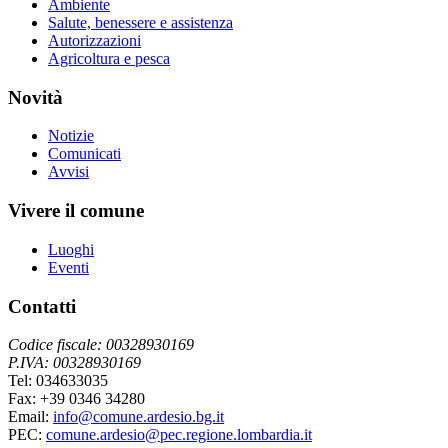
Ambiente
Salute, benessere e assistenza
Autorizzazioni
Agricoltura e pesca
Novità
Notizie
Comunicati
Avvisi
Vivere il comune
Luoghi
Eventi
Contatti
Codice fiscale: 00328930169
P.IVA: 00328930169
Tel: 034633035
Fax: +39 0346 34280
Email:
info@comune.ardesio.bg.it
PEC:
comune.ardesio@pec.regione.lombardia.it