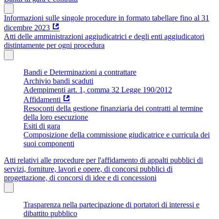
Informazioni sulle singole procedure in formato tabellare fino al 31
dicembre 2023
Atti delle amministrazioni aggiudicatrici e degli enti aggiudicatori
distintamente per ogni procedura
Bandi e Determinazioni a contrattare
Archivio bandi scaduti
Adempimenti art. 1, comma 32 Legge 190/2012
Affidamenti
Resoconti della gestione finanziaria dei contratti al termine
della loro esecuzione
Esiti di gara
Composizione della commissione giudicatrice e curricula dei
suoi componenti
Atti relativi alle procedure per l'affidamento di appalti pubblici di
servizi, forniture, lavori e opere, di concorsi pubblici di
progettazione, di concorsi di idee e di concessioni
Trasparenza nella partecipazione di portatori di interessi e
dibattito pubblico