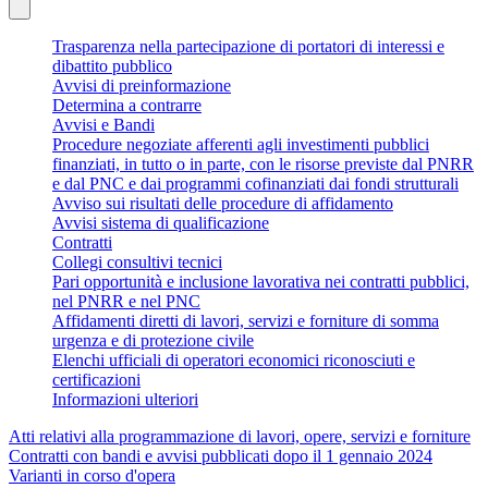
Trasparenza nella partecipazione di portatori di interessi e
dibattito pubblico
Avvisi di preinformazione
Determina a contrarre
Avvisi e Bandi
Procedure negoziate afferenti agli investimenti pubblici
finanziati, in tutto o in parte, con le risorse previste dal PNRR
e dal PNC e dai programmi cofinanziati dai fondi strutturali
Avviso sui risultati delle procedure di affidamento
Avvisi sistema di qualificazione
Contratti
Collegi consultivi tecnici
Pari opportunità e inclusione lavorativa nei contratti pubblici,
nel PNRR e nel PNC
Affidamenti diretti di lavori, servizi e forniture di somma
urgenza e di protezione civile
Elenchi ufficiali di operatori economici riconosciuti e
certificazioni
Informazioni ulteriori
Atti relativi alla programmazione di lavori, opere, servizi e forniture
Contratti con bandi e avvisi pubblicati dopo il 1 gennaio 2024
Varianti in corso d'opera