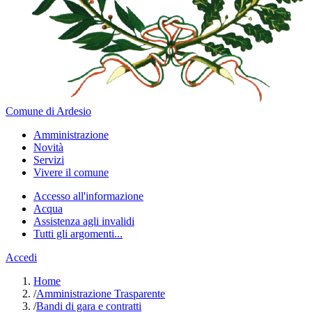
Comune di Ardesio
Amministrazione
Novità
Servizi
Vivere il comune
Accesso all'informazione
Acqua
Assistenza agli invalidi
Tutti gli argomenti...
Accedi
Home
/
Amministrazione Trasparente
/
Bandi di gara e contratti