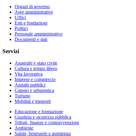
Organi di governo
Aree amministrative
Uffici
Enti e fondazioni
Politici
Personale amministrativo
Documenti e dati
Servizi
Anagrafe e stato civile
Cultura e tempo libero
Vita lavorativa
Imprese e commercio
Appalti pubblici
Catasto e urbanistica
Turismo
Mobilità e trasporti
Educazione e formazione
Giustizia e sicurezza pubblica
Tributi, finanze e contravvenzioni
Ambiente
Salute, benessere e assistenza