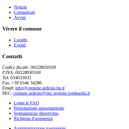
Notizie
Comunicati
Avvisi
Vivere il comune
Luoghi
Eventi
Contatti
Codice fiscale: 00328930169
P.IVA: 00328930169
Tel: 034633035
Fax: +39 0346 34280
Email:
info@comune.ardesio.bg.it
PEC:
comune.ardesio@pec.regione.lombardia.it
Leggi le FAQ
Prenotazione appuntamento
Segnalazione disservizio
Richiesta d'assistenza
Amministrazione trasparente