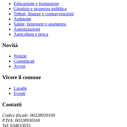
Educazione e formazione
Giustizia e sicurezza pubblica
Tributi, finanze e contravvenzioni
Ambiente
Salute, benessere e assistenza
Autorizzazioni
Agricoltura e pesca
Novità
Notizie
Comunicati
Avvisi
Vivere il comune
Luoghi
Eventi
Contatti
Codice fiscale: 00328930169
P.IVA: 00328930169
Tel: 034633035