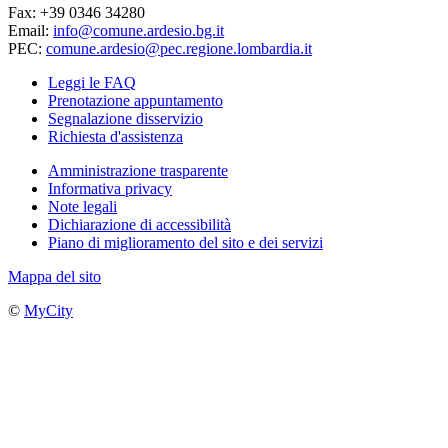
Fax: +39 0346 34280
Email:
info@comune.ardesio.bg.it
PEC:
comune.ardesio@pec.regione.lombardia.it
Leggi le FAQ
Prenotazione appuntamento
Segnalazione disservizio
Richiesta d'assistenza
Amministrazione trasparente
Informativa privacy
Note legali
Dichiarazione di accessibilità
Piano di miglioramento del sito e dei servizi
Mappa del sito
©
MyCity