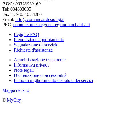
P.IVA: 00328930169
Tel: 034633035
Fax: +39 0346 34280
Email:
info@comune.ardesio.bg.it
PEC:
comune.ardesio@pec.regione.lombardia.it
Leggi le FAQ
Prenotazione appuntamento
Segnalazione disservizio
Richiesta d'assistenza
Amministrazione trasparente
Informativa privacy
Note legali
Dichiarazione di accessibilità
Piano di miglioramento del sito e dei servizi
Mappa del sito
©
MyCity