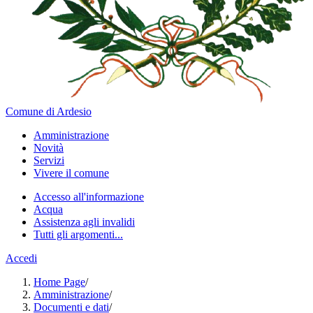
Comune di Ardesio
Amministrazione
Novità
Servizi
Vivere il comune
Accesso all'informazione
Acqua
Assistenza agli invalidi
Tutti gli argomenti...
Accedi
Home Page
/
Amministrazione
/
Documenti e dati
/