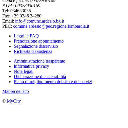
Codice fiscale: 00328930169
P.IVA: 00328930169
Tel: 034633035
Fax: +39 0346 34280
Email:
info@comune.ardesio.bg.it
PEC:
comune.ardesio@pec.regione.lombardia.it
Leggi le FAQ
Prenotazione appuntamento
Segnalazione disservizio
Richiesta d'assistenza
Amministrazione trasparente
Informativa privacy
Note legali
Dichiarazione di accessibilità
Piano di miglioramento del sito e dei servizi
Mappa del sito
©
MyCity