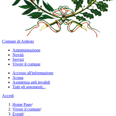
Comune di Ardesio
Amministrazione
Novità
Servizi
Vivere il comune
Accesso all'informazione
Acqua
Assistenza agli invalidi
Tutti gli argomenti...
Accedi
Home Page
/
Vivere il comune
/
Eventi
/