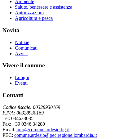
Ambiente
Salute, benessere e assistenza
Autorizzazioni
Agricoltura e pesca
Novità
Notizie
Comunicati
Avvisi
Vivere il comune
Luoghi
Eventi
Contatti
Codice fiscale: 00328930169
P.IVA: 00328930169
Tel: 034633035
Fax: +39 0346 34280
Email:
info@comune.ardesio.bg.it
PEC:
comune.ardesio@pec.regione.lombardia.it