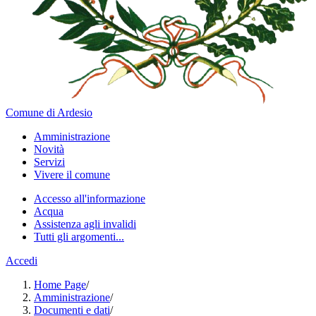
Comune di Ardesio
Amministrazione
Novità
Servizi
Vivere il comune
Accesso all'informazione
Acqua
Assistenza agli invalidi
Tutti gli argomenti...
Accedi
Home Page
/
Amministrazione
/
Documenti e dati
/