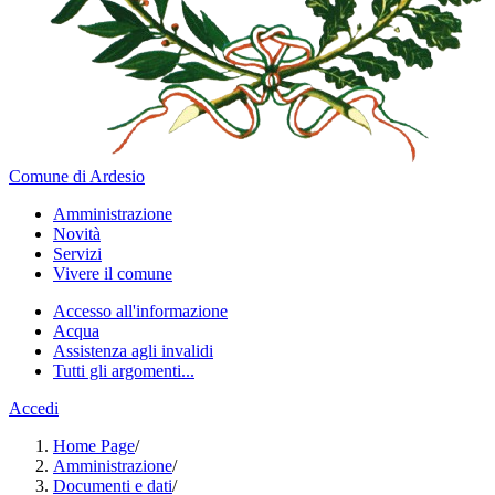
Comune di Ardesio
Amministrazione
Novità
Servizi
Vivere il comune
Accesso all'informazione
Acqua
Assistenza agli invalidi
Tutti gli argomenti...
Accedi
Home Page
/
Amministrazione
/
Documenti e dati
/